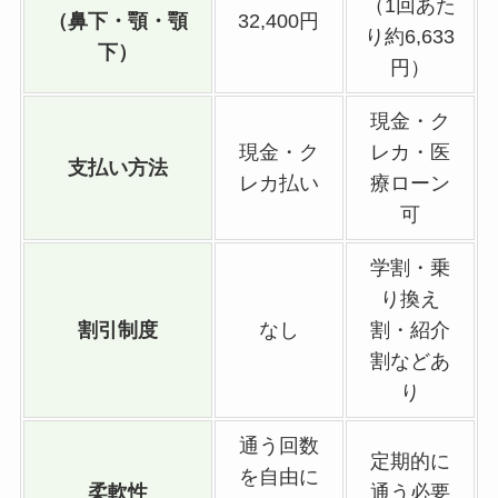
（1回あた
（鼻下・顎・顎
32,400円
り約6,633
下）
円）
現金・ク
現金・ク
レカ・医
支払い方法
レカ払い
療ローン
可
学割・乗
り換え
割引制度
なし
割・紹介
割などあ
り
通う回数
定期的に
を自由に
柔軟性
通う必要