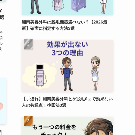
な
選
湘南美容外科は脱毛機器選べない？【2026最
新】確実に指定する方法3選
体
額
のレ
え
【手遅れ】湘南美容外科ヒゲ脱毛6回で効果ない
人の共通点！挽回法3選
湘