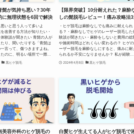
青髭が気持ち悪い？30年
【限界突破】10分耐えれた？麻酔
的に無理状態を6回で解決
しの髭脱毛レビュー！痛み攻略法3
ち悪いと思う人って多いよ
・ヒゲ脱毛は麻酔なしでも痛みに耐えられ
髭を改善する方法が知りたい・
る？・麻酔なしでヒゲのレーザー脱毛した
体験談が聞きたい 青髭の人が
験談が聞きたい・麻酔をしないと費用の総
したり、聞いたりする「青髭は
や施術時間はどれくらい変わるの？ ヒゲ
の一言って、傷つきますよね。
ーザー脱毛を麻酔なしにすると、痛みに耐
たのに、明るい場所で一際...
られるか不安になりませんか？ 私が経験...
黒ヒゲ脱毛
2024年4月8日
黒ヒゲ脱毛
南美容外科のヒゲ脱毛の
白髪ヒゲ生えてる人がヒゲ脱毛で