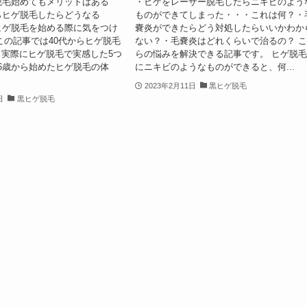
脱毛始めてもメリットはある
・ヒゲをレーザー脱毛したらニキビのよう
らヒゲ脱毛したらどうなる
ものができてしまった・・・これは何？・
ヒゲ脱毛を始める際に気をつけ
嚢炎ができたらどう対処したらいいかわか
この記事では40代からヒゲ脱毛
ない？・毛嚢炎はどれくらいで治るの？ 
実際にヒゲ脱毛で実感した5つ
らの悩みを解決できる記事です。 ヒゲ脱
6歳から始めたヒゲ脱毛の体
にニキビのようなものができると、何...
2023年2月11日
黒ヒゲ脱毛
日
黒ヒゲ脱毛