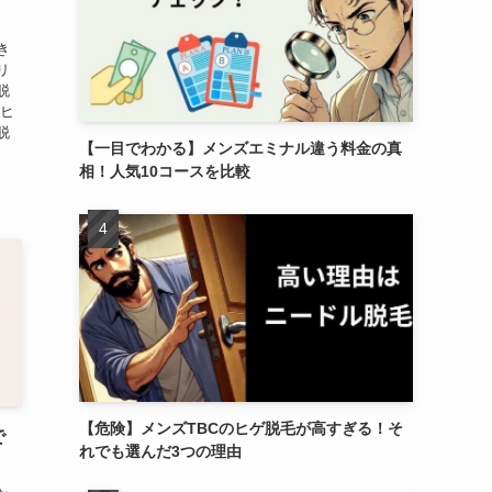
き
リ
脱
髪ヒ
脱
【一目でわかる】メンズエミナル違う料金の真
相！人気10コースを比較
【危険】メンズTBCのヒゲ脱毛が高すぎる！そ
で
れでも選んだ3つの理由