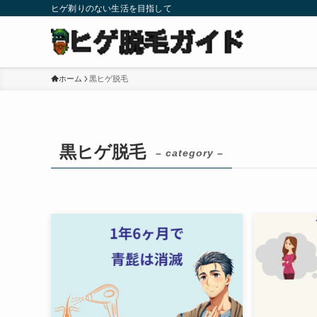
ヒゲ剃りのない生活を目指して
ホーム
黒ヒゲ脱毛
黒ヒゲ脱毛
– category –