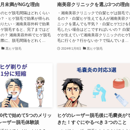
ヶ月未満がNGな理由
南美容クリニックを選ぶ3つの理由
科のヒゲ脱毛間隔はどれくらい
・湘南美容クリニックで白髪ヒゲは脱毛で
の？・ヒゲ脱毛で効果が得られ
るの？・白髪ヒゲ生えてる人が湘南美容ク
知りたい・湘南美容外科で効果
ニックを選んでも平気？・白髪ヒゲだけを
ヒゲ脱毛すると、完了まではど
毛したい場合はどこですればいいの？ 白
の？ 湘南美容外科でヒゲ脱毛
ゲが生えていて湘南美容クリニックのヒゲ
際に、脱毛間隔をどれく...
毛に行くか？行かないか？で悩んでいま...
黒ヒゲ脱毛
2024年1月8日
黒ヒゲ脱毛
0代で始めて5つのメリッ
ヒゲのレーザー脱毛後に毛嚢炎が
レーザー脱毛体験談
きた！すぐにやるべき３つのこと