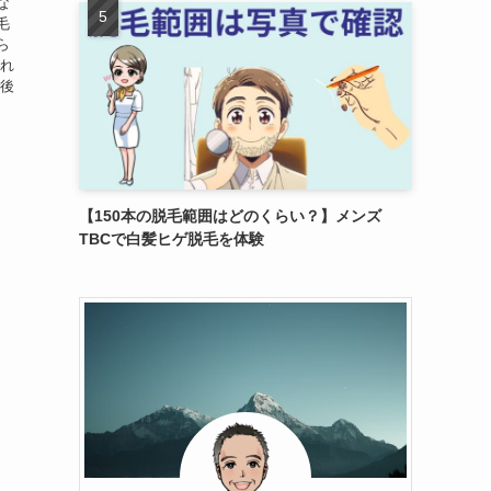
な
毛
ら
これ
毛後
【150本の脱毛範囲はどのくらい？】メンズ
TBCで白髪ヒゲ脱毛を体験