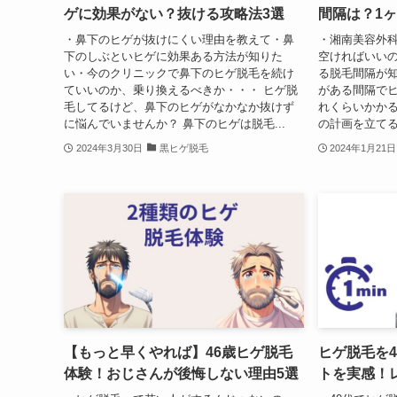
ゲに効果がない？抜ける攻略法3選
間隔は？1
・鼻下のヒゲが抜けにくい理由を教えて・鼻
・湘南美容外
下のしぶといヒゲに効果ある方法が知りた
空ければいい
い・今のクリニックで鼻下のヒゲ脱毛を続け
る脱毛間隔が
ていいのか、乗り換えるべきか・・・ ヒゲ脱
がある間隔で
毛してるけど、鼻下のヒゲがなかなか抜けず
れくらいかかる
に悩んでいませんか？ 鼻下のヒゲは脱毛...
の計画を立てる
2024年3月30日
黒ヒゲ脱毛
2024年1月21日
【もっと早くやれば】46歳ヒゲ脱毛
ヒゲ脱毛を4
体験！おじさんが後悔しない理由5選
トを実感！