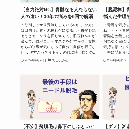
【自力絶対NG】青髭なる人ならない
【脱泥棒】
人の違い！30年の悩みを6回で解消
悩んだ生理
・毎朝しっかり深剃りしているのに、夕方に
・青髭を気持
は口周りが青く泥棒ヒゲになる…・青髭を隠
ね・・・・青
そうとカミソリを押し当てて、肌荒れや血が
青髭を改善した
滲んでボロボロ…・マスクを外す時や、女性
何気なく目に
からの視線が気になって自分に自信が持てな
気持ち悪い」
い… 夕方こっそりトイレの鏡に映る自分の...
丁寧に髭剃りし
2024年4月26日
黒ヒゲ脱毛
2024年4月16日
【不安】髭脱毛は鼻下のしぶといヒ
【ダメ】湘