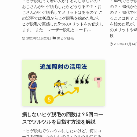
・ヒゲ脱毛って若い人がするんじゃないの・
・40代でヒゲ
おじさんがヒゲ脱毛したらどうなるの？・お
の？・40代か
じさんがヒゲ脱毛してメリットはあるの？ こ
の？・40代で
の記事では46歳からヒゲ脱毛を始めた私が、
ることは何？ 
ヒゲ脱毛で実感した5つのメリットをお伝えし
を始めた私が、
ます。 また、レーザー脱毛とニードル...
のメリットや4
験...
2023年11月23日
黒ヒゲ脱毛
2023年11月14
損しないヒゲ脱毛の回数は？5回コー
スでツルツルを目指す方法を解説
・ヒゲ脱毛でツルツルにしたいけど、何回コ
ースを契約したらいいの？・ツルツルになる