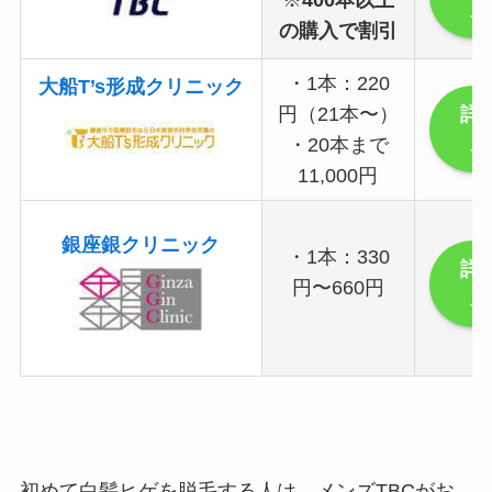
見
の購入で割引
・1本：220
大船T’s形成クリニック
円（21本〜）
詳
見
・20本まで
11,000円
銀座銀クリニック
・1本：330
詳
円〜660円
見
初めて白髪ヒゲを脱毛する人は、メンズTBCがお