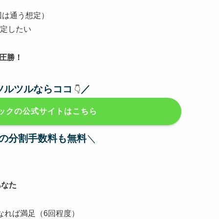
回は通う想定）
定したい
圧勝！
ツルツルならココ
／
👇️
ックの公式サイトはこちら
の
分割手数料も無料
＼
あなた
なれば満足（6回程度）