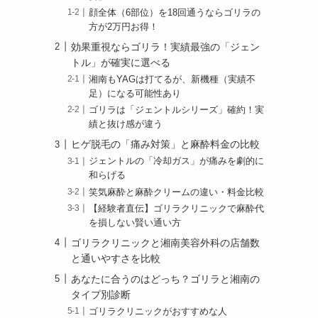
顔全体（6部位）を18回通うならゴリラの
方が2万円お得！
効果重視ならゴリラ！実績最強の「ジェン
トル」が確実に選べる
湘南もYAGは打てるが、新機種（実績不
足）になる可能性あり
ゴリラは「ジェントルシリーズ」確約！実
績と抜け感が違う
ヒゲ脱毛の「痛み対策」と麻酔料金の比較
ジェントルの「冷却ガス」が痛みを劇的に
和らげる
笑気麻酔と麻酔クリームの違い・料金比較
【経験者直伝】ゴリラクリニックで麻酔代
を損しない賢い通い方
ゴリラクリニックと湘南美容外科の店舗数
と通いやすさを比較
あなたに合うのはどっち？ゴリラと湘南の
タイプ別診断
ゴリラクリニックがおすすめな人